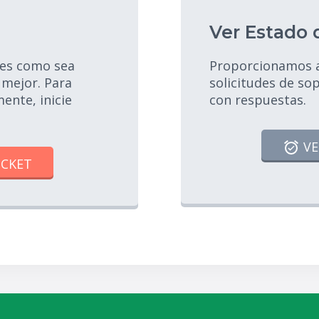
Ver Estado 
les como sea
Proporcionamos ar
mejor. Para
solicitudes de so
ente, inicie
con respuestas.
VE
ICKET